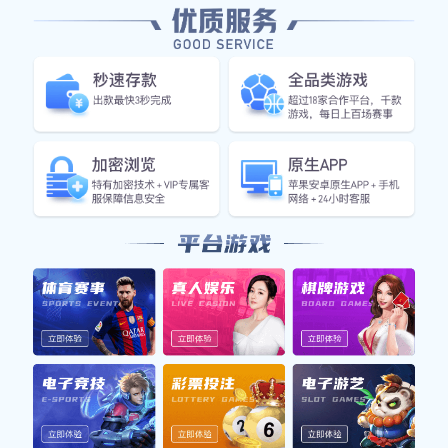
核心功能服务
为您提供全方位的赛事观赛与数据分析体验
⚡
闪电比分
毫秒级响应，实时推送进球、红黄牌及比赛重大转
折点。比分弹窗提醒，让您不错过任何瞬间。