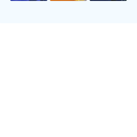
📺
高清直播
多信号源聚合，支持1080p高清画质，流畅无延
迟，为您带来身临其境的观赛感受。
📊